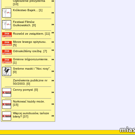
Ogłoszenie prezydenta
[10]
Królestwo Bajek... [1]
Festiwal Filmów
Gutkowskich. [0]
Rozwód ze związkiem. [11]
Morze lewego spirytusu.
[5]
Odnaleźliśmy rzeźbę. [7]
Gminne trójporozumienie.
[1]
Srebrne maski i "Noc rosy".
[0]
Zamówienia publiczne nr
50/2003. [0]
Cenny pomysł. [0]
Nurkować każdy może.
[15]
Więcej autobusów, tańsze
bilety? [37]