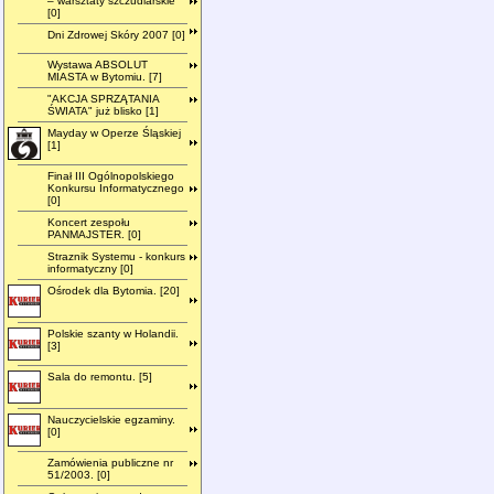
– warsztaty szczudlarskie"
[0]
Dni Zdrowej Skóry 2007 [0]
Wystawa ABSOLUT
MIASTA w Bytomiu. [7]
"AKCJA SPRZĄTANIA
ŚWIATA" już blisko [1]
Mayday w Operze Śląskiej
[1]
Finał III Ogólnopolskiego
Konkursu Informatycznego
[0]
Koncert zespołu
PANMAJSTER. [0]
Straznik Systemu - konkurs
informatyczny [0]
Ośrodek dla Bytomia. [20]
Polskie szanty w Holandii.
[3]
Sala do remontu. [5]
Nauczycielskie egzaminy.
[0]
Zamówienia publiczne nr
51/2003. [0]