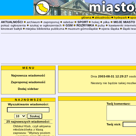
główna
aktualności
hydepark
spor
AKTUALNOŚCI
archiwum
zaproponuj
sidebar
SPORT
hokej
piłka
MOJE MIASTO
pokaż ogłoszenia
szukaj w ogłoszeniach
GSM
ROZRYWKA
puby
kawiarenki interne
kinoteatr bałtyk
miejska biblioteka publiczna
muzeum górnośląskie
opera śląska
śląski tea
M E N U
Najnowsza wiadomość
Dnia
2003-08-31 12:29:27
osob
Zaproponuj wiadomość
Niestety nie będzie takiej mozl
Dodaj sidebar
N A J N O W S Z E
Twój komentarz:
Wyszukiwanie wiadomości:
25 najnowszych wiadomości:
Twój nick:
Oldskul Klub, czyli aktywna
młodzieżówka z klasą
zaprasza: "Wyższy poziom