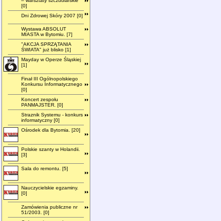
– warsztaty szczudlarskie"
[0]
Dni Zdrowej Skóry 2007 [0]
Wystawa ABSOLUT
MIASTA w Bytomiu. [7]
"AKCJA SPRZĄTANIA
ŚWIATA" już blisko [1]
Mayday w Operze Śląskiej
[1]
Finał III Ogólnopolskiego
Konkursu Informatycznego
[0]
Koncert zespołu
PANMAJSTER. [0]
Straznik Systemu - konkurs
informatyczny [0]
Ośrodek dla Bytomia. [20]
Polskie szanty w Holandii.
[3]
Sala do remontu. [5]
Nauczycielskie egzaminy.
[0]
Zamówienia publiczne nr
51/2003. [0]