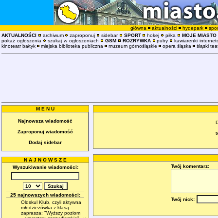
główna
aktualności
hydepark
spor
AKTUALNOŚCI
archiwum
zaproponuj
sidebar
SPORT
hokej
piłka
MOJE MIASTO
pokaż ogłoszenia
szukaj w ogłoszeniach
GSM
ROZRYWKA
puby
kawiarenki interne
kinoteatr bałtyk
miejska biblioteka publiczna
muzeum górnośląskie
opera śląska
śląski tea
M E N U
Najnowsza wiadomość
Zaproponuj wiadomość
t
Dodaj sidebar
N A J N O W S Z E
Twój komentarz:
Wyszukiwanie wiadomości:
25 najnowszych wiadomości:
Twój nick:
Oldskul Klub, czyli aktywna
młodzieżówka z klasą
zaprasza: "Wyższy poziom