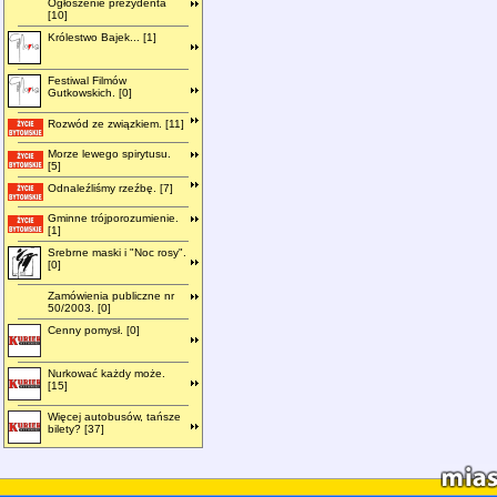
Ogłoszenie prezydenta
[10]
Królestwo Bajek... [1]
Festiwal Filmów
Gutkowskich. [0]
Rozwód ze związkiem. [11]
Morze lewego spirytusu.
[5]
Odnaleźliśmy rzeźbę. [7]
Gminne trójporozumienie.
[1]
Srebrne maski i "Noc rosy".
[0]
Zamówienia publiczne nr
50/2003. [0]
Cenny pomysł. [0]
Nurkować każdy może.
[15]
Więcej autobusów, tańsze
bilety? [37]