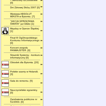
– warsztaty szczudlarskie"
[0]
Dni Zdrowej Skóry 2007 [0]
Wystawa ABSOLUT
MIASTA w Bytomiu. [7]
"AKCJA SPRZĄTANIA
ŚWIATA" już blisko [1]
Mayday w Operze Śląskiej
[1]
Finał III Ogólnopolskiego
Konkursu Informatycznego
[0]
Koncert zespołu
PANMAJSTER. [0]
Straznik Systemu - konkurs
informatyczny [0]
Ośrodek dla Bytomia. [20]
Polskie szanty w Holandii.
[3]
Sala do remontu. [5]
Nauczycielskie egzaminy.
[0]
Zamówienia publiczne nr
51/2003. [0]