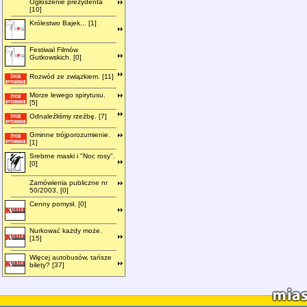
Ogłoszenie prezydenta
[10]
Królestwo Bajek... [1]
Festiwal Filmów
Gutkowskich. [0]
Rozwód ze związkiem. [11]
Morze lewego spirytusu.
[5]
Odnaleźliśmy rzeźbę. [7]
Gminne trójporozumienie.
[1]
Srebrne maski i "Noc rosy".
[0]
Zamówienia publiczne nr
50/2003. [0]
Cenny pomysł. [0]
Nurkować każdy może.
[15]
Więcej autobusów, tańsze
bilety? [37]