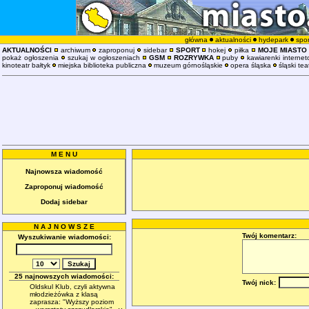
główna
aktualności
hydepark
spor
AKTUALNOŚCI
archiwum
zaproponuj
sidebar
SPORT
hokej
piłka
MOJE MIASTO
pokaż ogłoszenia
szukaj w ogłoszeniach
GSM
ROZRYWKA
puby
kawiarenki interne
kinoteatr bałtyk
miejska biblioteka publiczna
muzeum górnośląskie
opera śląska
śląski tea
M E N U
Najnowsza wiadomość
Zaproponuj wiadomość
Dodaj sidebar
N A J N O W S Z E
Twój komentarz:
Wyszukiwanie wiadomości:
25 najnowszych wiadomości:
Twój nick:
Oldskul Klub, czyli aktywna
młodzieżówka z klasą
zaprasza: "Wyższy poziom