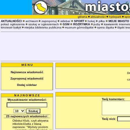
główna
aktualności
hydepark
spor
AKTUALNOŚCI
archiwum
zaproponuj
sidebar
SPORT
hokej
piłka
MOJE MIASTO
pokaż ogłoszenia
szukaj w ogłoszeniach
GSM
ROZRYWKA
puby
kawiarenki interne
kinoteatr bałtyk
miejska biblioteka publiczna
muzeum górnośląskie
opera śląska
śląski tea
M E N U
Najnowsza wiadomość
D
Zaproponuj wiadomość
cz
Dodaj sidebar
N A J N O W S Z E
Twój komentarz:
Wyszukiwanie wiadomości:
25 najnowszych wiadomości:
Twój nick:
Oldskul Klub, czyli aktywna
młodzieżówka z klasą
zaprasza: "Wyższy poziom