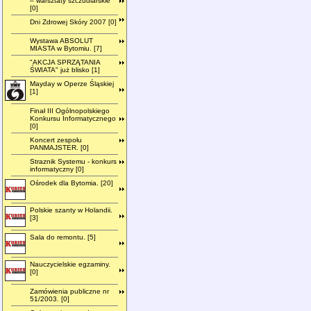
– warsztaty szczudlarskie"
[0]
Dni Zdrowej Skóry 2007 [0]
Wystawa ABSOLUT
MIASTA w Bytomiu. [7]
"AKCJA SPRZĄTANIA
ŚWIATA" już blisko [1]
Mayday w Operze Śląskiej
[1]
Finał III Ogólnopolskiego
Konkursu Informatycznego
[0]
Koncert zespołu
PANMAJSTER. [0]
Straznik Systemu - konkurs
informatyczny [0]
Ośrodek dla Bytomia. [20]
Polskie szanty w Holandii.
[3]
Sala do remontu. [5]
Nauczycielskie egzaminy.
[0]
Zamówienia publiczne nr
51/2003. [0]