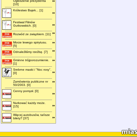
Ogłoszenie prezydenta
[10]
Królestwo Bajek... [1]
Festiwal Filmów
Gutkowskich. [0]
Rozwód ze związkiem. [11]
Morze lewego spirytusu.
[5]
Odnaleźliśmy rzeźbę. [7]
Gminne trójporozumienie.
[1]
Srebrne maski i "Noc rosy".
[0]
Zamówienia publiczne nr
50/2003. [0]
Cenny pomysł. [0]
Nurkować każdy może.
[15]
Więcej autobusów, tańsze
bilety? [37]