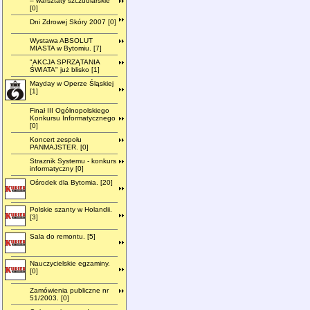
– warsztaty szczudlarskie"
[0]
Dni Zdrowej Skóry 2007 [0]
Wystawa ABSOLUT
MIASTA w Bytomiu. [7]
"AKCJA SPRZĄTANIA
ŚWIATA" już blisko [1]
Mayday w Operze Śląskiej
[1]
Finał III Ogólnopolskiego
Konkursu Informatycznego
[0]
Koncert zespołu
PANMAJSTER. [0]
Straznik Systemu - konkurs
informatyczny [0]
Ośrodek dla Bytomia. [20]
Polskie szanty w Holandii.
[3]
Sala do remontu. [5]
Nauczycielskie egzaminy.
[0]
Zamówienia publiczne nr
51/2003. [0]