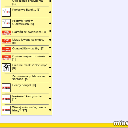
Ogłoszenie prezydenta
[10]
Królestwo Bajek... [1]
Festiwal Filmów
Gutkowskich. [0]
Rozwód ze związkiem. [11]
Morze lewego spirytusu.
[5]
Odnaleźliśmy rzeźbę. [7]
Gminne trójporozumienie.
[1]
Srebrne maski i "Noc rosy".
[0]
Zamówienia publiczne nr
50/2003. [0]
Cenny pomysł. [0]
Nurkować każdy może.
[15]
Więcej autobusów, tańsze
bilety? [37]