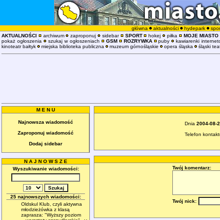
główna
aktualności
hydepark
spor
AKTUALNOŚCI
archiwum
zaproponuj
sidebar
SPORT
hokej
piłka
MOJE MIASTO
pokaż ogłoszenia
szukaj w ogłoszeniach
GSM
ROZRYWKA
puby
kawiarenki interne
kinoteatr bałtyk
miejska biblioteka publiczna
muzeum górnośląskie
opera śląska
śląski tea
M E N U
Najnowsza wiadomość
Dnia
2004-08-2
Zaproponuj wiadomość
Telefon kontak
Dodaj sidebar
N A J N O W S Z E
Twój komentarz:
Wyszukiwanie wiadomości:
25 najnowszych wiadomości:
Twój nick:
Oldskul Klub, czyli aktywna
młodzieżówka z klasą
zaprasza: "Wyższy poziom