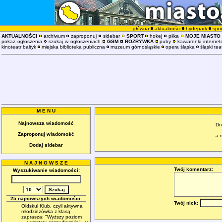
główna
aktualności
hydepark
spor
AKTUALNOŚCI
archiwum
zaproponuj
sidebar
SPORT
hokej
piłka
MOJE MIASTO
pokaż ogłoszenia
szukaj w ogłoszeniach
GSM
ROZRYWKA
puby
kawiarenki interne
kinoteatr bałtyk
miejska biblioteka publiczna
muzeum górnośląskie
opera śląska
śląski tea
M E N U
Najnowsza wiadomość
Dn
Zaproponuj wiadomość
a 
Dodaj sidebar
N A J N O W S Z E
Twój komentarz:
Wyszukiwanie wiadomości:
25 najnowszych wiadomości:
Twój nick:
Oldskul Klub, czyli aktywna
młodzieżówka z klasą
zaprasza: "Wyższy poziom