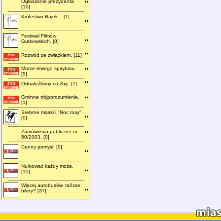
Ogłoszenie prezydenta
[10]
Królestwo Bajek... [1]
Festiwal Filmów
Gutkowskich. [0]
Rozwód ze związkiem. [11]
Morze lewego spirytusu.
[5]
Odnaleźliśmy rzeźbę. [7]
Gminne trójporozumienie.
[1]
Srebrne maski i "Noc rosy".
[0]
Zamówienia publiczne nr
50/2003. [0]
Cenny pomysł. [0]
Nurkować każdy może.
[15]
Więcej autobusów, tańsze
bilety? [37]