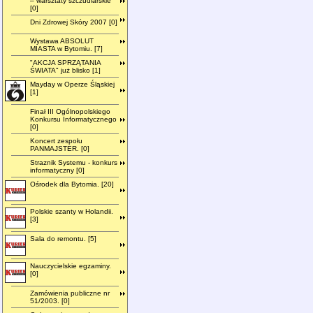
– warsztaty szczudlarskie"
[0]
Dni Zdrowej Skóry 2007 [0]
Wystawa ABSOLUT
MIASTA w Bytomiu. [7]
"AKCJA SPRZĄTANIA
ŚWIATA" już blisko [1]
Mayday w Operze Śląskiej
[1]
Finał III Ogólnopolskiego
Konkursu Informatycznego
[0]
Koncert zespołu
PANMAJSTER. [0]
Straznik Systemu - konkurs
informatyczny [0]
Ośrodek dla Bytomia. [20]
Polskie szanty w Holandii.
[3]
Sala do remontu. [5]
Nauczycielskie egzaminy.
[0]
Zamówienia publiczne nr
51/2003. [0]